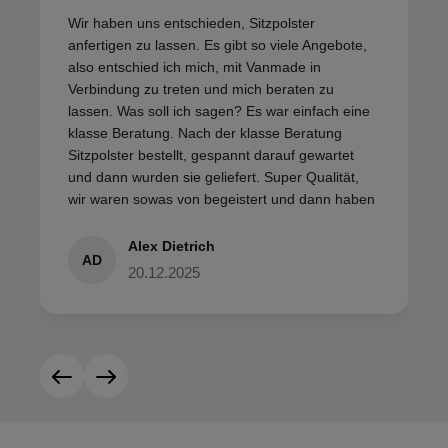
Wir haben uns entschieden, Sitzpolster
anfertigen zu lassen. Es gibt so viele Angebote,
also entschied ich mich, mit Vanmade in
Verbindung zu treten und mich beraten zu
lassen. Was soll ich sagen? Es war einfach eine
klasse Beratung. Nach der klasse Beratung
Sitzpolster bestellt, gespannt darauf gewartet
und dann wurden sie geliefert. Super Qualität,
wir waren sowas von begeistert und dann haben
wir sie getestet. Da hat sich gezeigt, dass die
Beratung richtig gut war, denn sie sind super
Alex Dietrich
AD
bequem und wir freuen uns auf den nächsten
20.12.2025
Urlaub. Ich kann Vanmade nur empfehlen und
wir würden jederzeit da wieder etwas anfertigen
lassen. Ihr seid ein tolles Team!