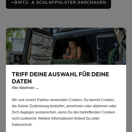
SITZ- & SCHLAFPOLSTER ANSCHAUEN
TRIFF DEINE AUSWAHL FÜR DEINE
DATEN
Alle Ablehnen
→
Schlafpolster
Wir und unsere Partner verwenden Cookies. Du kannst Cookies,
die Deiner Zustimmung bedürfen, annehmen oder ablehnen oder
Dich dagegen aussprechen, wenn Du den betreffenden Cookies
Lieber 100 % Schlafkomfort?
nicht zustimmst. Weitere Informationen findest Du unter
Datenschutz.
Dein Fokus liegt auf dem Schlafen? Dann ist das Vanmade®