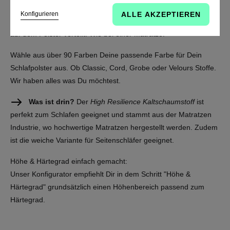
Schlafpolster die absolut richtige Wahl. Dank des High
Konfigurieren
ALLE AKZEPTIEREN
Resilience Kaltschaumkern wird Dein Körpergewicht optmimal
auf dem Polster verteilt. Wie bei einer Matratze.
Wähle aus über 90 Farben Deine passende Farbe für Dein
Schlafpolster aus. Ob Classic, Cord, Grobe oder Velours Stoffe.
Wir haben alles was Du möchtest.
Was ist drin?
Der
High Resilience Kaltschaumstoff
ist
perfekt zum Schlafen geeignet und stammt aus der Matratzen
Industrie, wo hochwertige Matratzen hergestellt werden. Zudem
ist die weiche Variante für Seitenschläfer geeignet.
Höhe & Härtegrad einfach gemacht:
Unser Konfigurator empfiehlt Dir in dem Schritt "Höhe &
Härtegrad" grundsätzlich einen Höhenbereich passend zum
Härtegrad.