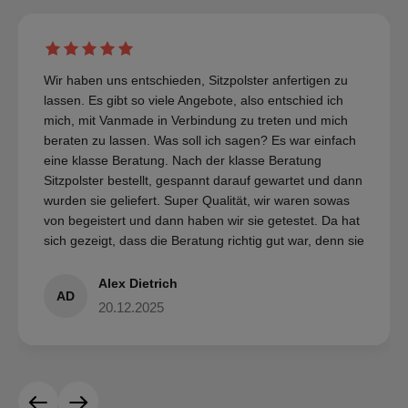
Wir haben uns entschieden, Sitzpolster anfertigen zu
lassen. Es gibt so viele Angebote, also entschied ich
mich, mit Vanmade in Verbindung zu treten und mich
beraten zu lassen. Was soll ich sagen? Es war einfach
eine klasse Beratung. Nach der klasse Beratung
Sitzpolster bestellt, gespannt darauf gewartet und dann
wurden sie geliefert. Super Qualität, wir waren sowas
von begeistert und dann haben wir sie getestet. Da hat
sich gezeigt, dass die Beratung richtig gut war, denn sie
sind super bequem und wir freuen uns auf den
nächsten Urlaub. Ich kann Vanmade nur empfehlen
Alex Dietrich
AD
und wir würden jederzeit da wieder etwas anfertigen
20.12.2025
lassen. Ihr seid ein tolles Team!