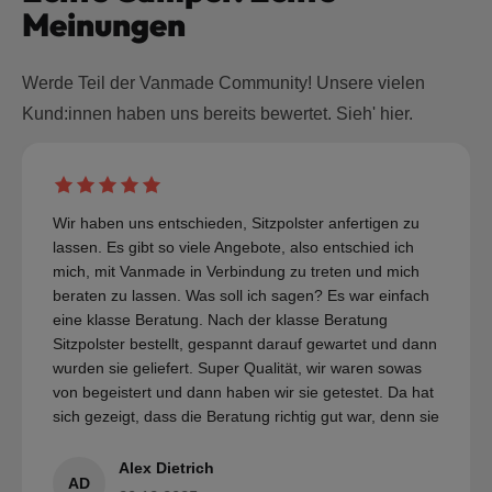
Meinungen
Werde Teil der Vanmade Community! Unsere vielen
Kund:innen haben uns bereits bewertet. Sieh' hier.
Wir haben uns entschieden, Sitzpolster anfertigen zu
lassen. Es gibt so viele Angebote, also entschied ich
mich, mit Vanmade in Verbindung zu treten und mich
beraten zu lassen. Was soll ich sagen? Es war einfach
eine klasse Beratung. Nach der klasse Beratung
Sitzpolster bestellt, gespannt darauf gewartet und dann
wurden sie geliefert. Super Qualität, wir waren sowas
von begeistert und dann haben wir sie getestet. Da hat
sich gezeigt, dass die Beratung richtig gut war, denn sie
sind super bequem und wir freuen uns auf den
nächsten Urlaub. Ich kann Vanmade nur empfehlen
Alex Dietrich
AD
und wir würden jederzeit da wieder etwas anfertigen