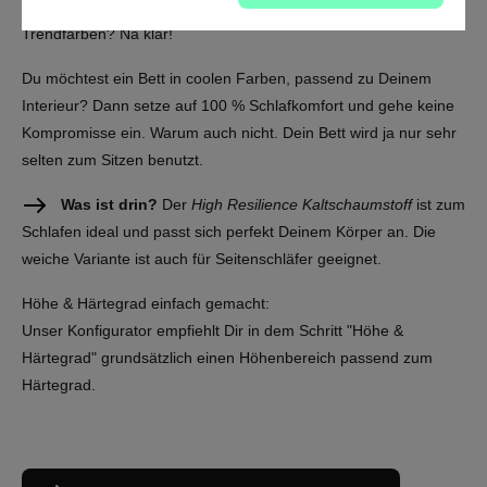
Komfort in Verbindung mit coolen Polsterstoffen. Aktuelle
Trendfarben? Na klar!
Du möchtest ein Bett in coolen Farben, passend zu Deinem
Interieur? Dann setze auf 100 % Schlafkomfort und gehe keine
Kompromisse ein. Warum auch nicht. Dein Bett wird ja nur sehr
selten zum Sitzen benutzt.
Was ist drin?
Der
High Resilience Kaltschaumstoff
ist zum
Schlafen ideal und passt sich perfekt Deinem Körper an. Die
weiche Variante ist auch für Seitenschläfer geeignet.
Höhe & Härtegrad einfach gemacht:
Unser Konfigurator empfiehlt Dir in dem Schritt "Höhe &
Härtegrad" grundsätzlich einen Höhenbereich passend zum
Härtegrad.