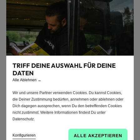
TRIFF DEINE AUSWAHL FÜR DEINE
DATEN
Alle Ablehnen
→
Schlafpolster
Wir und unsere Partner verwenden Cookies. Du kannst Cookies,
Ein Polster haupsächlich zum
die Deiner Zustimmung bedürfen, annehmen oder ablehnen oder
Dich dagegen aussprechen, wenn Du den betreffenden Cookies
Schlafen?
nicht zustimmst. Weitere Informationen findest Du unter
Datenschutz.
Wenn Du auf Deinem Polster eigentlich nur Schlafen willst, ist
das Vanmade® Schlafpolster die richtige Wahl. Maximaler
Konfigurieren
ALLE AKZEPTIEREN